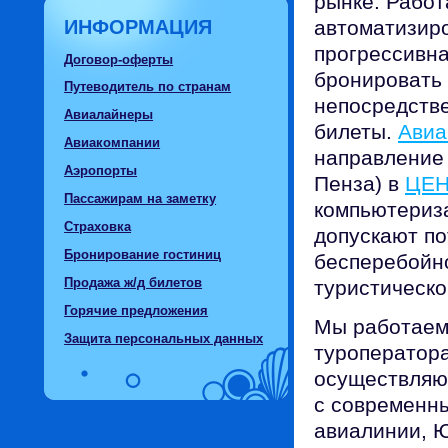
рынке. Работ
ИНФОРМАЦИЯ
автоматизир
прогрессивна
Договор-оферты
бронировать 
Путеводитель по странам
непосредстве
Авиалайнеры
билеты.
Авиа
Авиакомпании
направление
Аэропорты
Пенза) в
ЦЕН
Пассажирам на заметку
компьютериз
Страховка
допускают по
Бронирование гостиниц
бесперебойно
Продажа ж/д билетов
туристическо
Горячие предложения
Мы работае
Защита персональных данных
туроператора
осуществляю
с современны
авиалинии, Ю