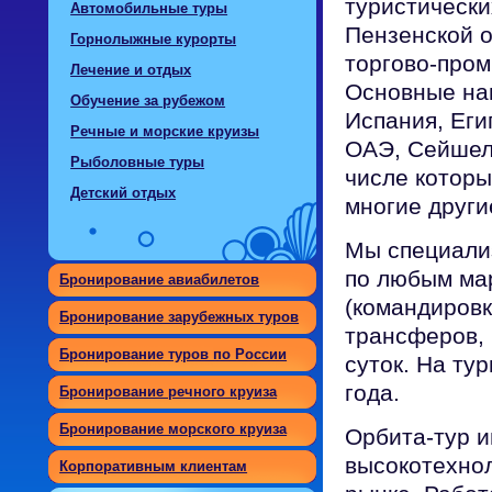
туристически
Автомобильные туры
Пензенской 
Горнолыжные курорты
торгово-про
Лечение и отдых
Основные нап
Обучение за рубежом
Испания, Еги
Речные и морские круизы
ОАЭ, Сейшел
Рыболовные туры
числе которы
Детский отдых
многие други
Мы специали
по любым мар
Бронирование авиабилетов
(командировк
Бронирование зарубежных туров
трансферов, 
Бронирование туров по России
суток. На ту
года.
Бронирование речного круиза
Бронирование морского круиза
Орбита-тур 
высокотехнол
Корпоративным клиентам