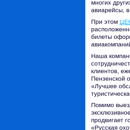
многих друг
авиарейсы, в
При этом
ЦЕ
расположенна
билеты офор
авиакомпани
Наша компани
сотрудничест
клиентов, е
Пензенской о
«Лучшее обс
туристическа
Помимо выез
эксклюзивное
продвигает г
«Русская охо