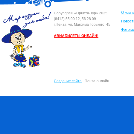
О комп
Сopyright © «Орбита-Тур» 2025
(8412) 55 00 12, 56 28 09
Новост
г.Пенза, ул. Максима Горького, 45
Фотога
АВИАБИЛЕТЫ ОНЛАЙН!
Создание сайта
- Пенза-онлайн