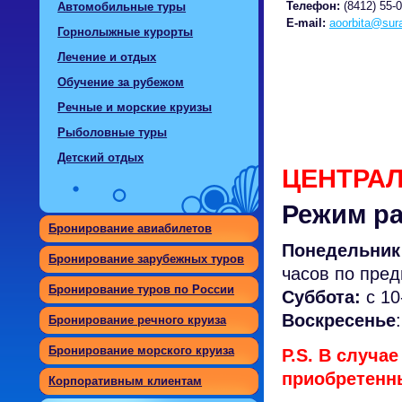
Телефон:
(8412) 55-0
Автомобильные туры
E-mail:
aoorbita@sura
Горнолыжные курорты
Лечение и отдых
Обучение за рубежом
Речные и морские круизы
Рыболовные туры
Детский отдых
ЦЕНТРАЛ
Режим р
Бронирование авиабилетов
Понедельник 
Бронирование зарубежных туров
часов по пред
Бронирование туров по России
Суббота:
с 10
Воскресенье
Бронирование речного круиза
Бронирование морского круиза
P.S. В случа
приобретенны
Корпоративным клиентам