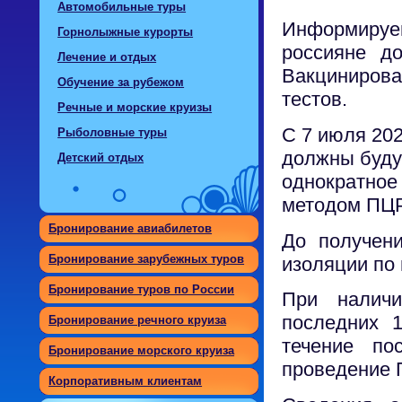
Автомобильные туры
Информируем
Горнолыжные курорты
россияне д
Лечение и отдых
Вакциниров
Обучение за рубежом
тестов.
Речные и морские круизы
С 7 июля 20
Рыболовные туры
должны буду
Детский отдых
однократное
методом ПЦР
Бронирование авиабилетов
До получен
Бронирование зарубежных туров
изоляции по 
Бронирование туров по России
При налич
последних 
Бронирование речного круиза
течение п
Бронирование морского круиза
проведение 
Корпоративным клиентам