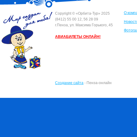
О комп
Сopyright © «Орбита-Тур» 2025
(8412) 55 00 12, 56 28 09
Новост
г.Пенза, ул. Максима Горького, 45
Фотога
АВИАБИЛЕТЫ ОНЛАЙН!
Создание сайта
- Пенза-онлайн