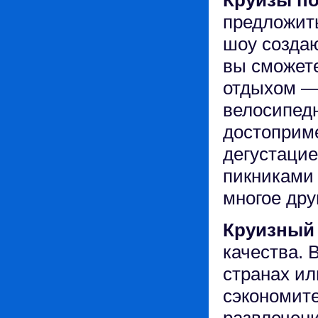
Круизы п
предложит
шоу создаю
вы сможете
отдыхом —
велосипед
достоприм
дегустацие
пикниками 
многое др
Круизный
качества. 
странах ил
сэкономите
развлечен