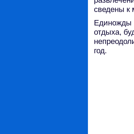
сведены к
Единожды о
отдыха, бу
непреодол
год.