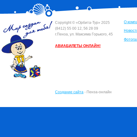
О комп
Сopyright © «Орбита-Тур» 2025
(8412) 55 00 12, 56 28 09
Новост
г.Пенза, ул. Максима Горького, 45
Фотога
АВИАБИЛЕТЫ ОНЛАЙН!
Создание сайта
- Пенза-онлайн