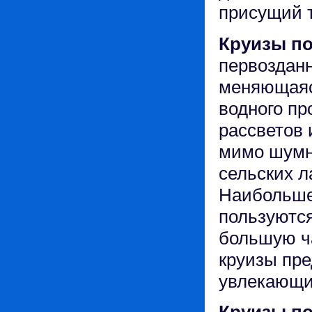
присущий т
Круизы по
первоздан
меняющаяся
водного пр
рассветов 
мимо шумн
сельских 
Наибольше
пользуются
большую ча
круизы пр
увлекающи