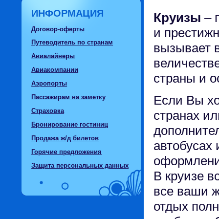
ИНФОРМАЦИЯ
Круизы
– 
Договор-оферты
и престижн
Путеводитель по странам
вызывает 
Авиалайнеры
величестве
Авиакомпании
страны и о
Аэропорты
Если Вы хо
Пассажирам на заметку
Страховка
странах ил
Бронирование гостиниц
дополнител
Продажа ж/д билетов
автобусах 
Горячие предложения
оформление
Защита персональных данных
В круизе в
все ваши 
отдых полн